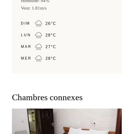
Humidité: 94%
Vent: 1.81m/s
DIM
26
°
C
LUN
28
°
C
MAR
27
°
C
MER
28
°
C
Chambres connexes